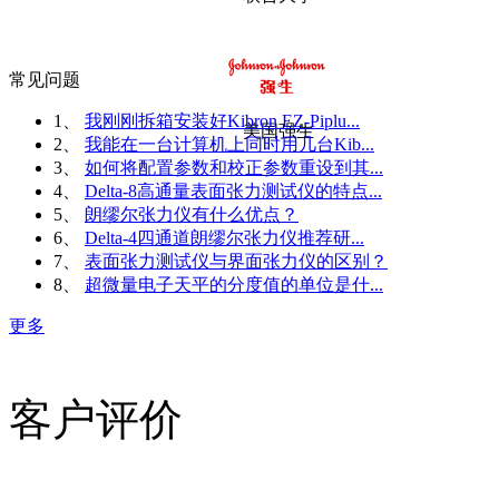
常见问题
1、
我刚刚拆箱安装好Kibron EZ-Piplu...
美国强生
2、
我能在一台计算机上同时用几台Kib...
3、
如何将配置参数和校正参数重设到其...
4、
Delta-8高通量表面张力测试仪的特点...
5、
朗缪尔张力仪有什么优点？
6、
Delta-4四通道朗缪尔张力仪推荐研...
7、
表面张力测试仪与界面张力仪的区别？
8、
超微量电子天平的分度值的单位是什...
更多
客户评价