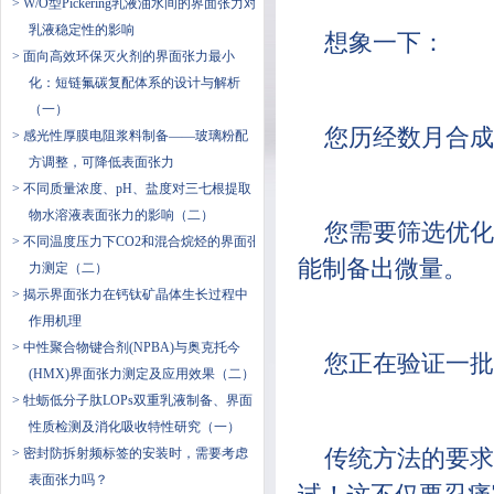
> W/O型Pickering乳液油水间的界面张力对
乳液稳定性的影响
想象一下：
> 面向高效环保灭火剂的界面张力最小
化：短链氟碳复配体系的设计与解析
（一）
您历经数月合成
> 感光性厚膜电阻浆料制备——玻璃粉配
方调整，可降低表面张力
> 不同质量浓度、pH、盐度对三七根提取
物水溶液表面张力的影响（二）
您需要筛选优化
> 不同温度压力下CO2和混合烷烃的界面张
能制备出微量。
力测定（二）
> 揭示界面张力在钙钛矿晶体生长过程中
作用机理
> 中性聚合物键合剂(NPBA)与奥克托今
您正在验证一批
(HMX)界面张力测定及应用效果（二）
> 牡蛎低分子肽LOPs双重乳液制备、界面
性质检测及消化吸收特性研究（一）
> 密封防拆射频标签的安装时，需要考虑
传统方法的要求
表面张力吗？