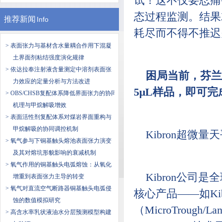
试！这不仅要忍痛
态过程监测。结果
推荐新闻
Info
耗尽而不得不推迟
> 表面张力与基材含水量耦合作用下混凝
土界面剂粘结强度演化规律
> 依达拉奉注射液含量测定中溶剂表面张
困局当前，芬兰
力效应的定量分析与方法改进
5μL样品，即可
> OBS/CHSB复配体系降低界面张力的协同
机理与甲烷解吸增效
> 表面活性剂复配体系对煤岩界面重构与
甲烷解吸的协同调控机制
Kibron超微
> 氧气参与下铜基触头熔池表面张力演变
及其对熔坑形貌影响的衰减机制
> 氧气作用的铜基触头电弧熔蚀：从氧化
Kibron公
增重到表面张力主导的转变
> 氧气对直流空气断路器铜基触头电弧侵
核心产品——如Kib
蚀的数值模拟研究
（MicroTrough/
> 高含水率乳状液油水分层预测模型构建