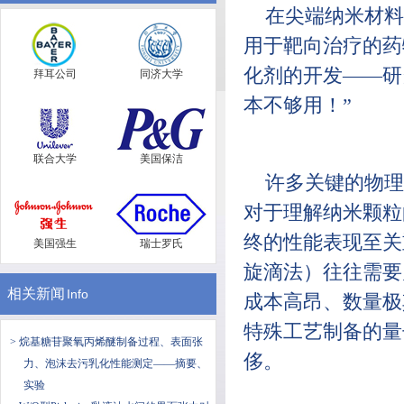
在尖端纳米材料
用于靶向治疗的药
化剂的开发——研
拜耳公司
同济大学
本不够用！”
联合大学
美国保洁
许多关键的物理化学
对于理解纳米颗粒
终的性能表现至关
美国强生
瑞士罗氏
旋滴法）往往需要
相关新闻
Info
成本高昂、数量极
特殊工艺制备的量
> 烷基糖苷聚氧丙烯醚制备过程、表面张
侈。
力、泡沫去污乳化性能测定——摘要、
实验