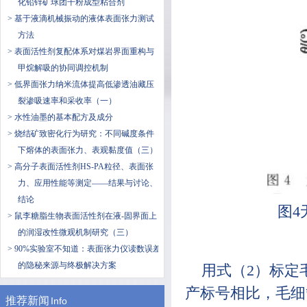
化铅锌矿球团干粉成型粘合剂
> 基于液滴机械振动的液体表面张力测试
方法
> 表面活性剂复配体系对煤岩界面重构与
甲烷解吸的协同调控机制
> 低界面张力纳米流体提高低渗透油藏压
裂渗吸速率和采收率（一）
> 水性油墨的基本配方及成分
> 烧结矿致密化行为研究：不同碱度条件
下熔体的表面张力、表观黏度值（三）
> ​高分子表面活性剂HS-PA粒径、表面张
力、应用性能等测定——结果与讨论、
结论
图
> 鼠李糖脂生物表面活性剂在液-固界面上
的润湿改性微观机制研究（三）
> ​90%实验室不知道：表面张力仪读数误差
的隐秘来源与终极解决方案
用式（2）标定
产标号相比，毛细管
推荐新闻
Info