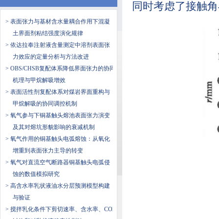
同时考虑了接触角
> 表面张力与基材含水量耦合作用下混凝
土界面剂粘结强度演化规律
> 依达拉奉注射液含量测定中溶剂表面张
力效应的定量分析与方法改进
> OBS/CHSB复配体系降低界面张力的协同
机理与甲烷解吸增效
> 表面活性剂复配体系对煤岩界面重构与
甲烷解吸的协同调控机制
> 氧气参与下铜基触头熔池表面张力演变
及其对熔坑形貌影响的衰减机制
> 氧气作用的铜基触头电弧熔蚀：从氧化
增重到表面张力主导的转变
> 氧气对直流空气断路器铜基触头电弧侵
蚀的数值模拟研究
> 高含水率乳状液油水分层预测模型构建
与验证
> 搅拌乳化条件下剪切速率、含水率、CO2