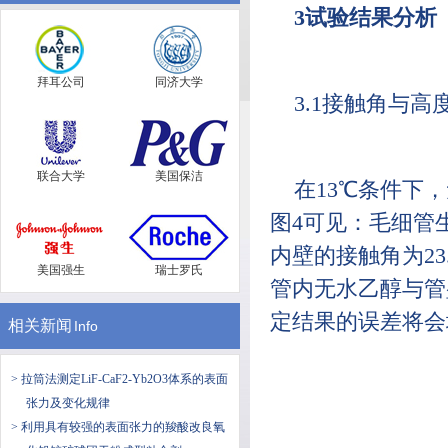
3试验结果分析
拜耳公司
同济大学
3.1接触角与
联合大学
美国保洁
在13℃条件下
图4可见：毛细管生
内壁的接触角为23
美国强生
瑞士罗氏
管内无水乙醇与管
定结果的误差将会
相关新闻
Info
> 拉筒法测定LiF-CaF2-Yb2O3体系的表面
张力及变化规律
> 利用具有较强的表面张力的羧酸改良氧