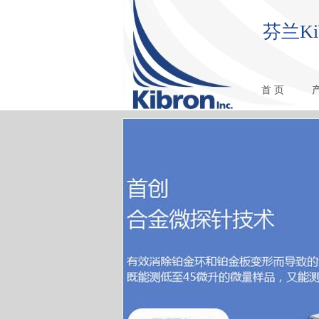
芬兰K
首 页