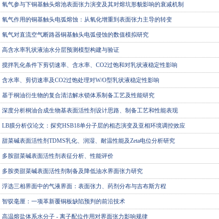
氧气参与下铜基触头熔池表面张力演变及其对熔坑形貌影响的衰减机制
氧气作用的铜基触头电弧熔蚀：从氧化增重到表面张力主导的转变
氧气对直流空气断路器铜基触头电弧侵蚀的数值模拟研究
高含水率乳状液油水分层预测模型构建与验证
搅拌乳化条件下剪切速率、含水率、CO2过饱和对乳状液稳定性影响
含水率、剪切速率及CO2过饱处理对W/O型乳状液稳定性影响
基于桐油衍生物的复合清洁解水锁体系制备工艺及性能研究
深度分析桐油合成生物基表面活性剂设计思路、制备工艺和性能表现
LB膜分析仪论文：探究HSB18单分子层的相态演变及亚相环境调控效应
甜菜碱表面活性剂TDMS乳化、润湿、耐温性能及Zeta电位分析研究
多胺甜菜碱表面活性剂表征分析、性能评价
多胺类甜菜碱表面活性剂制备及降低油水界面张力研究
浮选三相界面中的气液界面：表面张力、药剂分布与吉布斯方程
智驭毫厘：一项革新覆铜板缺陷预判的前沿技术
高温熔盐体系水分子 - 离子配位作用对界面张力影响规律