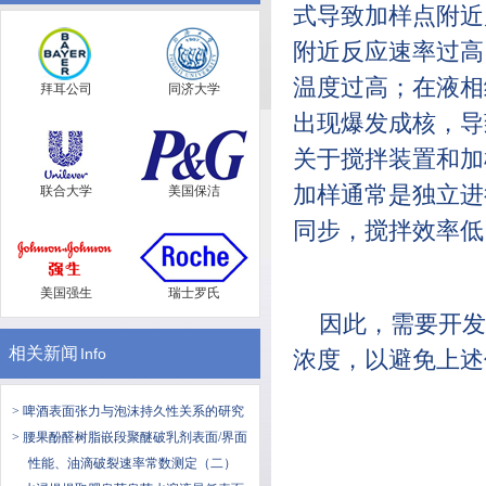
式导致加样点附近
附近反应速率过高
温度过高；在液相
拜耳公司
同济大学
出现爆发成核，导
关于搅拌装置和加
加样通常是独立进
联合大学
美国保洁
同步，搅拌效率低
美国强生
瑞士罗氏
因此，需要开发
相关新闻
Info
浓度，以避免上述
> 啤酒表面张力与泡沫持久性关系的研究
> 腰果酚醛树脂嵌段聚醚破乳剂表面/界面
性能、油滴破裂速率常数测定（二）