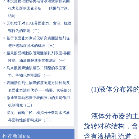
> 水浸提提取肥皂荚皂苷水溶液最低表面
张力及影响因素分析——结果与讨论、
结论
> 无机粒子对TPAE界面张力、发泡、抗收
缩行为的影响（二）
> 基于表面张力测试仪研究表面活性剂促
进浮选精煤脱水的机理（三）
> 腰果酚醛树脂嵌段聚醚破乳剂表面/界面
性能、油滴破裂速率常数测定（一）
> 马来酰蓖麻油酸聚乙二醇酯的表面张
力、等物化性能测定（一）
> 表面活性剂生物降解度测定方法种类及
(1)液体分布器
表面张力法的优势——摘要、实验部分
> 微通道流动沸腾中表面张力的关键作用
机制研究（三）
> 温度、截断半径、模拟分子数对水汽液
液体分布器的主
界面特性的影响规律（二）
旋转对称结构，含
含有液槽和流道；
推荐新闻
Info