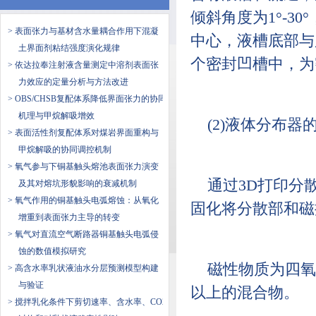
倾斜角度为1°-
> 表面张力与基材含水量耦合作用下混凝
中心，液槽底部与
土界面剂粘结强度演化规律
个密封凹槽中，为
> 依达拉奉注射液含量测定中溶剂表面张
力效应的定量分析与方法改进
> OBS/CHSB复配体系降低界面张力的协同
机理与甲烷解吸增效
(2)液体分布器
> 表面活性剂复配体系对煤岩界面重构与
甲烷解吸的协同调控机制
> 氧气参与下铜基触头熔池表面张力演变
通过3D打印分
及其对熔坑形貌影响的衰减机制
> 氧气作用的铜基触头电弧熔蚀：从氧化
固化将分散部和磁
增重到表面张力主导的转变
> 氧气对直流空气断路器铜基触头电弧侵
蚀的数值模拟研究
磁性物质为四氧
> 高含水率乳状液油水分层预测模型构建
与验证
以上的混合物。
> 搅拌乳化条件下剪切速率、含水率、CO2