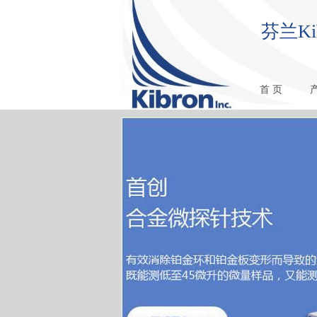
芬兰K
首 页