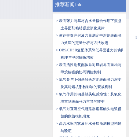
推荐新闻
Info
> 表面张力与基材含水量耦合作用下混凝
土界面剂粘结强度演化规律
> 依达拉奉注射液含量测定中溶剂表面张
力效应的定量分析与方法改进
> OBS/CHSB复配体系降低界面张力的协同
机理与甲烷解吸增效
> 表面活性剂复配体系对煤岩界面重构与
甲烷解吸的协同调控机制
> 氧气参与下铜基触头熔池表面张力演变
及其对熔坑形貌影响的衰减机制
> 氧气作用的铜基触头电弧熔蚀：从氧化
增重到表面张力主导的转变
> 氧气对直流空气断路器铜基触头电弧侵
蚀的数值模拟研究
> 高含水率乳状液油水分层预测模型构建
与验证