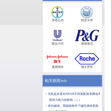
拜耳公司
同济大学
联合大学
美国保洁
美国强生
瑞士罗氏
相关新闻
Info
> 无机盐浓度对HPAM不同复配体系降低界
面张力能力的影响（二）
> 变化磁场、零磁场条件下磁性液体表面