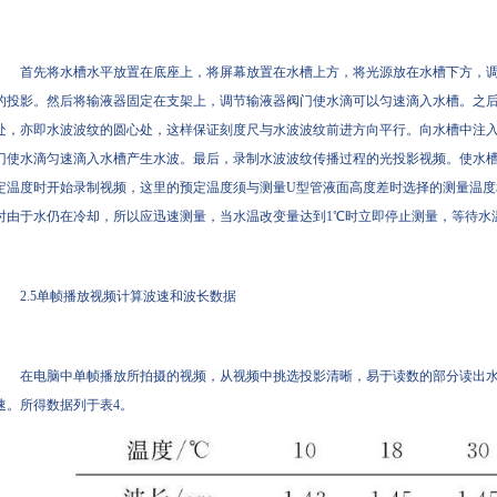
首先将水槽水平放置在底座上，将屏幕放置在水槽上方，将光源放在水槽下方，
的投影。然后将输液器固定在支架上，调节输液器阀门使水滴可以匀速滴入水槽。之
处，亦即水波波纹的圆心处，这样保证刻度尺与水波波纹前进方向平行。向水槽中注入
门使水滴匀速滴入水槽产生水波。最后，录制水波波纹传播过程的光投影视频。使水
定温度时开始录制视频，这里的预定温度须与测量U型管液面高度差时选择的测量温
时由于水仍在冷却，所以应迅速测量，当水温改变量达到1℃时立即停止测量，等待水
2.5单帧播放视频计算波速和波长数据
在电脑中单帧播放所拍摄的视频，从视频中挑选投影清晰，易于读数的部分读出
速。所得数据列于表4。