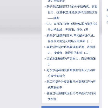
张力系数测定
> 双子型起泡剂ULT-1的分子结构式、表面
张力、抗温/抗盐性能及煤样润湿性变化
——摘要
> GA、WPI和T80复合乳液体系的脂肪消化
动力学曲线、界面张力变化（三）
> 新型多功能解堵体系-单相酸体系乳化、
界面张力测定及现场应用效果（一）
> 表面活性剂对环氧浆液的黏度、表面张
力、接触角、渗透性的影响（二）
> 造成泡泡破裂的不是重力，而是表面张
力
> 超亲水超疏油复合网膜的制备及其油水
分离性能研究
> 新工艺提升叶黄素和玉米黄素联产的塔
式萃取效率
> 变温过程渣钢表面张力与界面张力的演
变机制