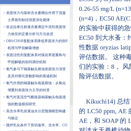
0.26-55 mg/L (n=
> 表面张力与基材含水量耦合作用下混凝
(n=4)，EC50 AE(C
土界面剂粘结强度演化规律
的实验中获得的急性毒
> 依达拉奉注射液含量测定中溶剂表面张
力效应的定量分析与方法改进
EC50 到大水蚤：约
> OBS/CHSB复配体系降低界面张力的协同
性数据 oryzias lati
机理与甲烷解吸增效
> 表面活性剂复配体系对煤岩界面重构与
评估数据。 这种
甲烷解吸的协同调控机制
们的实验：8， 风
> 氧气参与下铜基触头熔池表面张力演变
险评估数据。
及其对熔坑形貌影响的衰减机制
> 氧气作用的铜基触头电弧熔蚀：从氧化
增重到表面张力主导的转变
> 氧气对直流空气断路器铜基触头电弧侵
Kikuchi14
蚀的数值模拟研究
的 LC50 ppm, AE
> 高含水率乳状液油水分层预测模型构建
与验证
AE，和 SOAP 的 
> 搅拌乳化条件下剪切速率、含水率、CO2
对淡水无脊椎动物生物