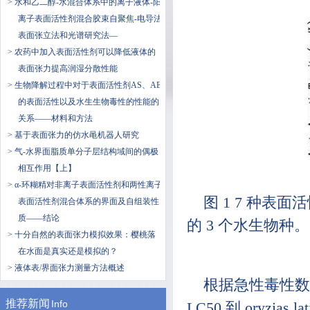
> 水和乙二醇-水混合体系中的离子液体-阳
离子表面活性剂混合胶束自聚焦-电导法
表面张立法和光谱研究法—
> 农药中加入表面活性剂可以降低液体的
表面张力提高润湿分散性能
> 生物降解过程中对于表面活性剂AS、AE
的表面活性以及水生生物毒性的性能的
关系——材料和方法
> 基于表面张力的仿水黾机器人研究
> 气-水界面脂质单分子层结构域间的偶极
相互作用【上】
> α-环糊精对非离子表面活性剂和两性离子
图 1 7 种表面
表面活性剂混合体系的界面及自组装性
质——结论
的 3 个水生物种。
> 十分自然的表面张力模拟效果：樱桃落
在水面是真实还是模拟的？
> 液体表/界面张力测量方法概述
根据急性毒性数据进行
推荐新闻
Info
LC50 到 oryzias 