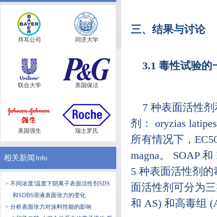
三、结果与讨论
拜耳公司
同济大学
3.1 毒性试验
联合大学
美国保洁
7 种表面活性剂
剂： oryzias lati
美国强生
瑞士罗氏
所有情况下，EC50 和/或 
magna。 SOAP 和 
相关新闻
Info
5 种表面活性剂的毒性值 
> 不同浓度/温度下阴离子表面活性剂SDS
面活性剂可分为三类；
和SDBS溶液表面张力的变化
和 AS) 和高毒组 (A
> 分析表面张力对涂料性能的影响