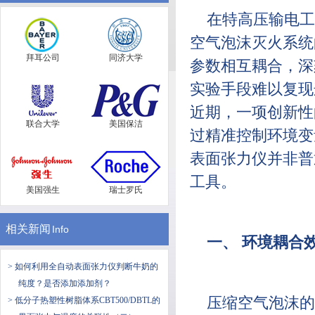
在特高压输电工
空气泡沫灭火系统
拜耳公司
同济大学
参数相互耦合，深
实验手段难以复现
近期，一项创新性
联合大学
美国保洁
过精准控制环境变
表面张力仪并非普
工具。
美国强生
瑞士罗氏
相关新闻
Info
一、 环境耦合
> 如何利用全自动表面张力仪判断牛奶的
纯度？是否添加添加剂？
压缩空气泡沫的
> 低分子热塑性树脂体系CBT500/DBTL的