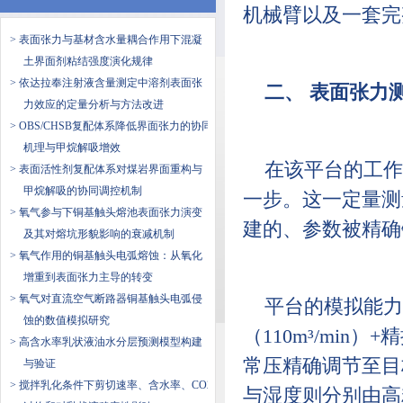
机械臂以及一套完
> 表面张力与基材含水量耦合作用下混凝
土界面剂粘结强度演化规律
> 依达拉奉注射液含量测定中溶剂表面张
二、 表面张力
力效应的定量分析与方法改进
> OBS/CHSB复配体系降低界面张力的协同
机理与甲烷解吸增效
在该平台的工作
> 表面活性剂复配体系对煤岩界面重构与
甲烷解吸的协同调控机制
一步。这一定量测
> 氧气参与下铜基触头熔池表面张力演变
建的、参数被精确
及其对熔坑形貌影响的衰减机制
> 氧气作用的铜基触头电弧熔蚀：从氧化
增重到表面张力主导的转变
> 氧气对直流空气断路器铜基触头电弧侵
平台的模拟能力
蚀的数值模拟研究
（110m³/min
> 高含水率乳状液油水分层预测模型构建
常压精确调节至目
与验证
> 搅拌乳化条件下剪切速率、含水率、CO2
与湿度则分别由高