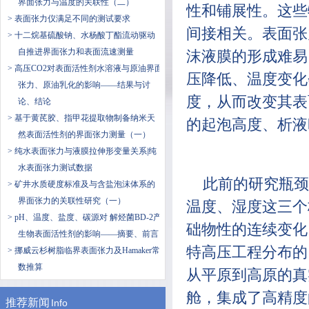
界面张力与温度的关联性（二）
性和铺展性。这些
> 表面张力仪满足不同的测试要求
间接相关。表面张
> 十二烷基硫酸钠、水杨酸丁酯流动驱动
自推进界面张力和表面流速测量
沫液膜的形成难易
> 高压CO2对表面活性剂水溶液与原油界面
压降低、温度变化
张力、原油乳化的影响——结果与讨
度，从而改变其表
论、结论
> 基于黄芪胶、指甲花提取物制备纳米天
的起泡高度、析液
然表面活性剂的界面张力测量（一）
> 纯水表面张力与液膜拉伸形变量关系|纯
水表面张力测试数据
此前的研究瓶颈
> 矿井水质硬度标准及与含盐泡沫体系的
界面张力的关联性研究（一）
温度、湿度这三个
> pH、温度、盐度、碳源对 解烃菌BD-2产
础物性的连续变化
生物表面活性剂的影响——摘要、前言
特高压工程分布的四个典
> 挪威云杉树脂临界表面张力及Hamaker常
数推算
从平原到高原的真
舱，集成了高精度
推荐新闻
Info