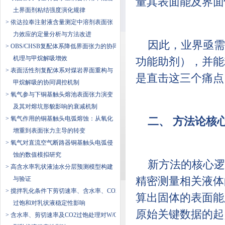
量其表面能及界面
土界面剂粘结强度演化规律
> 依达拉奉注射液含量测定中溶剂表面张
力效应的定量分析与方法改进
因此，业界亟需
> OBS/CHSB复配体系降低界面张力的协同
机理与甲烷解吸增效
功能助剂），并能
> 表面活性剂复配体系对煤岩界面重构与
是直击这三个痛点
甲烷解吸的协同调控机制
> 氧气参与下铜基触头熔池表面张力演变
及其对熔坑形貌影响的衰减机制
> 氧气作用的铜基触头电弧熔蚀：从氧化
二、 方法论核
增重到表面张力主导的转变
> 氧气对直流空气断路器铜基触头电弧侵
蚀的数值模拟研究
新方法的核心逻
> 高含水率乳状液油水分层预测模型构建
与验证
精密测量相关液体
> 搅拌乳化条件下剪切速率、含水率、CO2
算出固体的表面能
过饱和对乳状液稳定性影响
原始关键数据的起
> 含水率、剪切速率及CO2过饱处理对W/O