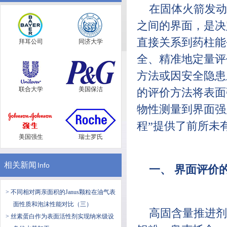
在固体火箭发动
之间的界面，是决
直接关系到药柱能
拜耳公司
同济大学
全、精准地定量评
方法或因安全隐患
联合大学
美国保洁
的评价方法将表面
物性测量到界面强
程”提供了前所未
美国强生
瑞士罗氏
相关新闻
Info
一、 界面评价
> 不同相对两亲面积的Janus颗粒在油气表
面性质和泡沫性能对比（三）
高固含量推进剂
> 丝素蛋白作为表面活性剂实现纳米级设