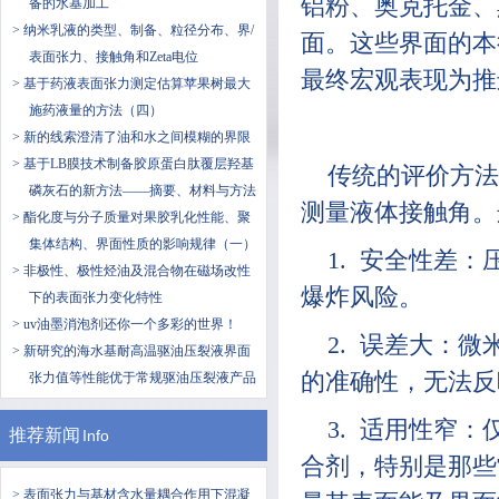
铝粉、奥克托金、
备的水基加工
> 纳米乳液的类型、制备、粒径分布、界/
面。这些界面的本
表面张力、接触角和Zeta电位
最终宏观表现为推
> 基于药液表面张力测定估算苹果树最大
施药液量的方法（四）
> 新的线索澄清了油和水之间模糊的界限
> 基于LB膜技术制备胶原蛋白肽覆层羟基
传统的评价方法
磷灰石的新方法——摘要、材料与方法
测量液体接触角。
> 酯化度与分子质量对果胶乳化性能、聚
集体结构、界面性质的影响规律（一）
1. 安全性差
> 非极性、极性烃油及混合物在磁场改性
爆炸风险。
下的表面张力变化特性
> uv油墨消泡剂还你一个多彩的世界！
2. 误差大：
> 新研究的海水基耐高温驱油压裂液界面
的准确性，无法反
张力值等性能优于常规驱油压裂液产品
3. 适用性窄
推荐新闻
Info
合剂，特别是那些
> 表面张力与基材含水量耦合作用下混凝