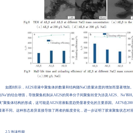
如图8所示，AE2S溶液中聚集体的数量和结构随NaCl质量浓度的增加而显著增加
与Na⁺的结合增强，导致聚集机制从AE2S的简单分子间聚集转变为涉及AE2S、Na⁺
状"聚集体结构的形成，这可能是AE2S溶液黏度趋势显著变化的主要原因。AE7S在200 g
显著不同。这种形态差异直接导致了两者的黏度变化，进一步证明了胶束聚集状态对
2.5 泡沫性能