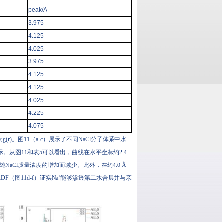
peak/A
3.975
4.125
4.025
3.975
4.125
4.125
4.025
4.225
4.075
)。图11（a-c）展示了不同NaCl分子体系中水
示。从图11和表5可以看出，曲线在水平坐标约2.4
aCl质量浓度的增加而减少。此外，在约4.0 Å
F（图11d-f）证实Na⁺能够渗透第二水合层并与亲