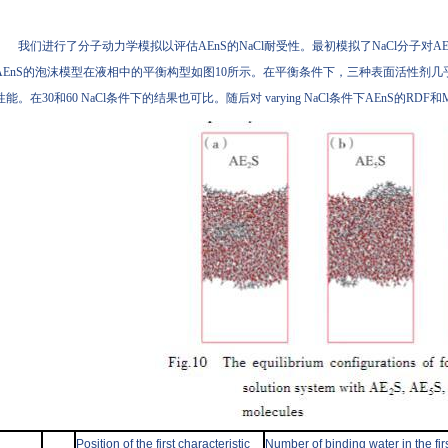
我们进行了分子动力学模拟以评估AEnS的NaCl耐受性。最初模拟了NaCl分子对AE
AEnS的泡沫模型在液相中的平衡构型如图10所示。在平衡条件下，三种表面活性剂几
性能。在30和60 NaCl条件下的结果也可比。随后对 varying NaCl条件下AEnS的RD
Position of the first characteristic
Number of binding water in the fir