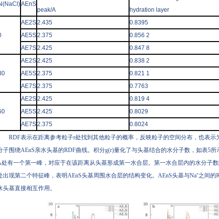
N(NaCl)
AEnS
peak/A
hydration layer
AE2S
2.435
0.8395
0
AE5S
2.375
0.856 2
AE7S
2.425
0.847 8
AE2S
2.425
0.838 2
30
AE5S
2.375
0.821 1
AE7S
2.375
0.7763
AE2S
2.425
0.819 4
60
AE5S
2.425
0.8029
AE7S
2.375
0.8024
RDF表示在距离参考粒子r处找到其他粒子的概率，反映粒子的空间分布，也表示为g(r
分子围绕AEnS亲水头基的RDF曲线。积分g(r)量化了与头基结合的水分子数，如表5所
Å处有一个第一峰，对应于在该距离从头基形成第一水合层。第一水合层内的水分子数随N
处出现第二个特征峰，表明AEnS头基周围水合层的结构变化。AEnS头基与Na⁺之间的RD
水头基直接相互作用。