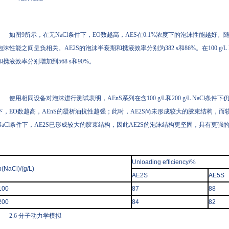
如图9所示，在无NaCl条件下，EO数越高，AES在0.1%浓度下的泡沫性能越好。随着NaC
泡沫性能之间呈负相关。AE2S的泡沫半衰期和携液效率分别为382 s和86%。在100 g/
和携液效率分别增加到568 s和90%。
使用相同设备对泡沫进行测试表明，AEnS系列在含100 g/L和200 g/L NaCl条件下
下，EO数越高，AEnS的凝析油抗性越强；此时，AE2S尚未形成较大的胶束结构，而较高
NaCl条件下，AE2S已形成较大的胶束结构，因此AE2S的泡沫结构更坚固，具有更强
Unloading efficiency/%
p(NaCl)/(g/L)
AE2S
AE5S
100
87
88
200
84
82
2.6 分子动力学模拟