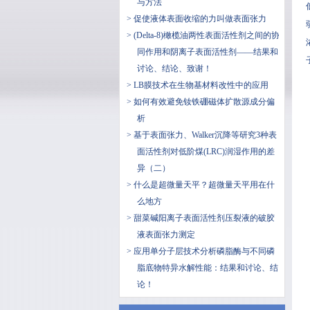
与方法
> 促使液体表面收缩的力叫做表面张力
> (Delta-8)橄榄油两性表面活性剂之间的协
同作用和阴离子表面活性剂——结果和
讨论、结论、致谢！
> LB膜技术在生物基材料改性中的应用
> 如何有效避免钕铁硼磁体扩散源成分偏
析
> 基于表面张力、Walker沉降等研究3种表
面活性剂对低阶煤(LRC)润湿作用的差
异（二）
> 什么是超微量天平？超微量天平用在什
么地方
> 甜菜碱阳离子表面活性剂压裂液的破胶
液表面张力测定
> 应用单分子层技术分析磷脂酶与不同磷
脂底物特异水解性能：结果和讨论、结
论！