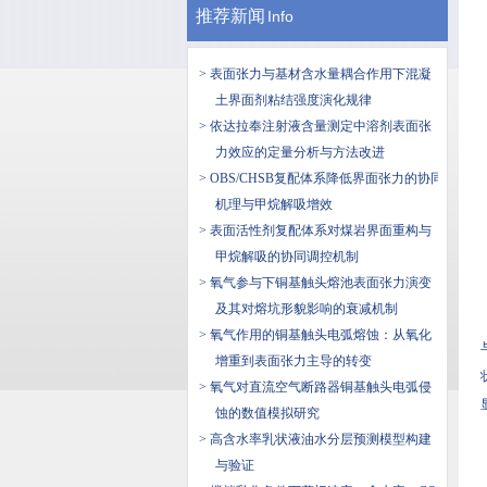
推荐新闻
Info
> 表面张力与基材含水量耦合作用下混凝
土界面剂粘结强度演化规律
> 依达拉奉注射液含量测定中溶剂表面张
力效应的定量分析与方法改进
> OBS/CHSB复配体系降低界面张力的协同
机理与甲烷解吸增效
> 表面活性剂复配体系对煤岩界面重构与
甲烷解吸的协同调控机制
> 氧气参与下铜基触头熔池表面张力演变
及其对熔坑形貌影响的衰减机制
> 氧气作用的铜基触头电弧熔蚀：从氧化
增重到表面张力主导的转变
> 氧气对直流空气断路器铜基触头电弧侵
蚀的数值模拟研究
> 高含水率乳状液油水分层预测模型构建
与验证