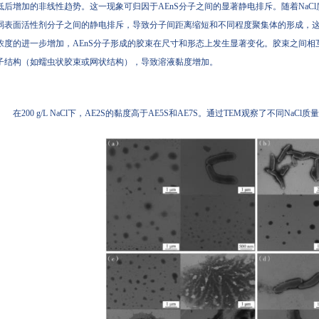
低后增加的非线性趋势。这一现象可归因于AEnS分子之间的显著静电排斥。随着NaC
弱表面活性剂分子之间的静电排斥，导致分子间距离缩短和不同程度聚集体的形成，这
浓度的进一步增加，AEnS分子形成的胶束在尺寸和形态上发生显著变化。胶束之间
子结构（如蠕虫状胶束或网状结构），导致溶液黏度增加。
在200 g/L NaCl下，AE2S的黏度高于AE5S和AE7S。通过TEM观察了不同NaCl