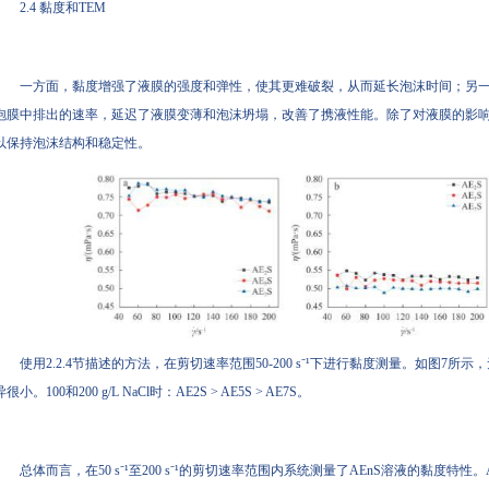
2.4 黏度和TEM
一方面，黏度增强了液膜的强度和弹性，使其更难破裂，从而延长泡沫时间；另
泡膜中排出的速率，延迟了液膜变薄和泡沫坍塌，改善了携液性能。除了对液膜的影
以保持泡沫结构和稳定性。
使用2.2.4节描述的方法，在剪切速率范围50-200 s⁻¹下进行黏度测量。如图7所示，无Na
异很小。100和200 g/L NaCl时：AE2S > AE5S > AE7S。
总体而言，在50 s⁻¹至200 s⁻¹的剪切速率范围内系统测量了AEnS溶液的黏度特