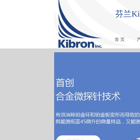
芬兰K
首 页