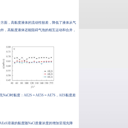
一方面，高黏度液体的流动性较差，降低了液体从气
响外，高黏度液体还能阻碍气泡的相互运动和合并，
Cl时黏度：AE2S ≈ AE5S ≈ AE7S，AES黏度差
性。AEnS溶液的黏度随NaCl质量浓度的增加呈现先降