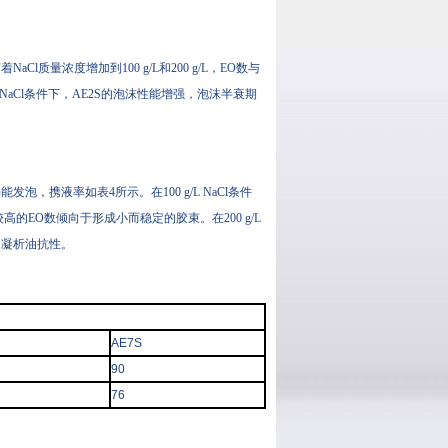
l质量浓度增加到100 g/L和200 g/L，EO数与
L NaCl条件下，AE2S的泡沫性能增强，泡沫半衰期
仍能发泡，携液率如表4所示。在100 g/L NaCl条件
的EO数倾向于形成小而稳定的胶束。在200 g/L
的凝析油抗性。
AE7S
90
76