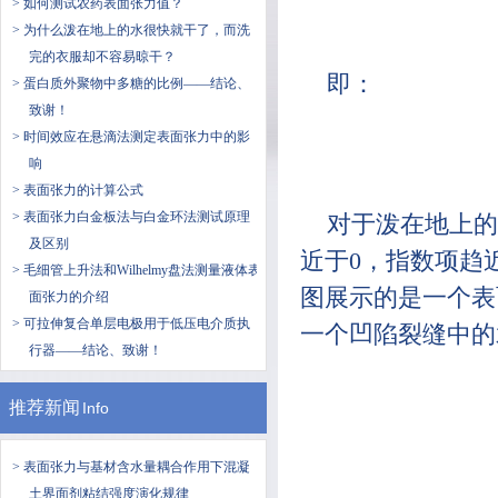
> 如何测试农药表面张力值？
> 为什么泼在地上的水很快就干了，而洗
完的衣服却不容易晾干？
即：
> 蛋白质外聚物中多糖的比例——结论、
致谢！
> 时间效应在悬滴法测定表面张力中的影
响
> 表面张力的计算公式
> 表面张力白金板法与白金环法测试原理
对于泼在地上的
及区别
近于0，指数项趋
> 毛细管上升法和Wilhelmy盘法测量液体表
图展示的是一个表
面张力的介绍
> 可拉伸复合单层电极用于低压电介质执
一个凹陷裂缝中的
行器——结论、致谢！
推荐新闻
Info
> 表面张力与基材含水量耦合作用下混凝
土界面剂粘结强度演化规律