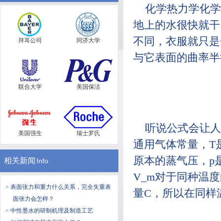
化学热力学化学
地上的水很快就干
不同，衣服就只是
拜耳公司
同济大学
与它表面的曲率半
联合大学
美国保洁
听说公式会让人
美国强生
瑞士罗氏
通用气体常量，T
原本的蒸气压，p
相关新闻
Info
V_m对于同种温
> 表面张力和重力什么关系，完全失重表
量C，所以在同样
面张力会怎样？
> 中性墨水的研制机理及制造工艺