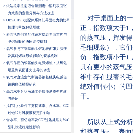
> 依达拉奉注射液含量测定中溶剂表面张
力效应的定量分析与方法改进
对于桌面上的一
> OBS/CHSB复配体系降低界面张力的协同
正，指数项大于1，
机理与甲烷解吸增效
> 表面活性剂复配体系对煤岩界面重构与
的蒸气压，挥发得
甲烷解吸的协同调控机制
毛细现象），它们
> 氧气参与下铜基触头熔池表面张力演变
及其对熔坑形貌影响的衰减机制
负，指数项小于1，
> 氧气作用的铜基触头电弧熔蚀：从氧化
具有更小的蒸气压
增重到表面张力主导的转变
维中存在显著的毛
> 氧气对直流空气断路器铜基触头电弧侵
蚀的数值模拟研究
绝对值很小）的凹
> 高含水率乳状液油水分层预测模型构建
干。
与验证
> 搅拌乳化条件下剪切速率、含水率、CO2
过饱和对乳状液稳定性影响
> 含水率、剪切速率及CO2过饱处理对W/O
所以从上式分析
型乳状液稳定性影响
和蒸气压p₀，表