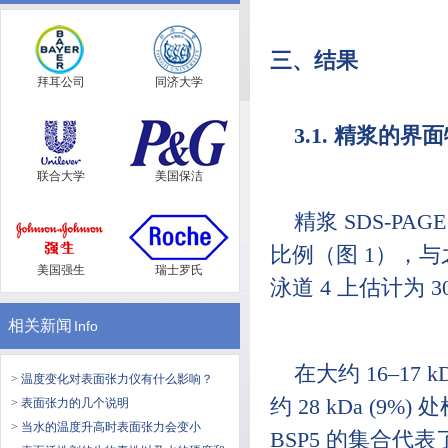
三、结果
拜耳公司
同济大学
3.1. 精浆的界
联合大学
美国保洁
精浆 SDS-PAG
比例（图 1），与之
美国强生
瑞士罗氏
泳道 4 上估计为 30
相关新闻
Info
在大约 16–17 
> 温度变化对表面张力仪有什么影响？
约 28 kDa (9%
> 表面张力的几个说明
> 当水的温度升高时表面张力会变小
BSP5 的集合代