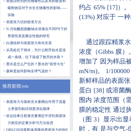
> 表面活性剂的生物毒性以及水的硬度和
约占 65% [17]）
吸附效应对于水生生物毒性的影响——
实验
(13%) 对应于 一
> 表面张力仪的校准方法
> N-月桂酰肌胺酸钠水溶液在不同PH下的
界面性质及聚合性能的研究
通过跟踪精浆水
> ​白酒挂杯与表面张力有何关系
> 从高处往下倒水，为什么刚开始水是连
浓度（Gibbs 膜
成一条线，往下就成了散开的水珠？
增加了 因为样品被
> 墨水是怎么产生的？墨水的“前世今生”
mN/m)。 1/1
> 森林是如何影响全球气温的？
新鲜样品的表面张力
推荐新闻
Info
蛋白 [38] 或
围内 浓度范围（需
> 表面张力与基材含水量耦合作用下混凝
膜的稳定性 通过
土界面剂粘结强度演化规律
> 依达拉奉注射液含量测定中溶剂表面张
（图 3）显示出显着增
力效应的定量分析与方法改进
时，有 是与空气
> OBS/CHSB复配体系降低界面张力的协同