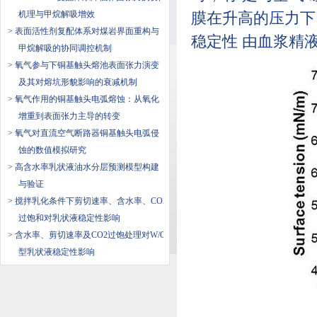
机理与甲烷解吸增效
膜在升高的压力下
> 表面活性剂复配体系对煤岩界面重构与
稳定性 由血浆精
甲烷解吸的协同调控机制
> 氧气参与下铜基触头熔池表面张力演变
及其对熔坑形貌影响的衰减机制
> 氧气作用的铜基触头电弧熔蚀：从氧化
增重到表面张力主导的转变
> 氧气对直流空气断路器铜基触头电弧侵
蚀的数值模拟研究
> 高含水率乳状液油水分层预测模型构建
与验证
> 搅拌乳化条件下剪切速率、含水率、CO2
过饱和对乳状液稳定性影响
> 含水率、剪切速率及CO2过饱处理对W/O
型乳状液稳定性影响