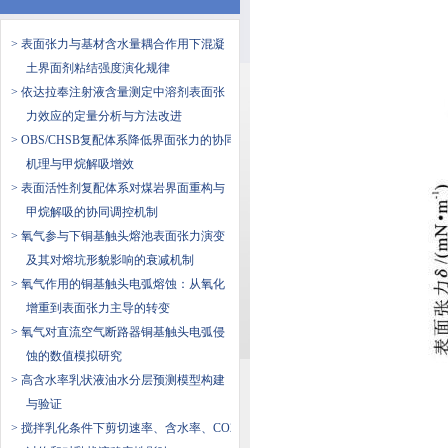
> 表面张力与基材含水量耦合作用下混凝
土界面剂粘结强度演化规律
> 依达拉奉注射液含量测定中溶剂表面张
力效应的定量分析与方法改进
> OBS/CHSB复配体系降低界面张力的协同
机理与甲烷解吸增效
> 表面活性剂复配体系对煤岩界面重构与
甲烷解吸的协同调控机制
> 氧气参与下铜基触头熔池表面张力演变
及其对熔坑形貌影响的衰减机制
> 氧气作用的铜基触头电弧熔蚀：从氧化
增重到表面张力主导的转变
> 氧气对直流空气断路器铜基触头电弧侵
蚀的数值模拟研究
> 高含水率乳状液油水分层预测模型构建
与验证
> 搅拌乳化条件下剪切速率、含水率、CO2