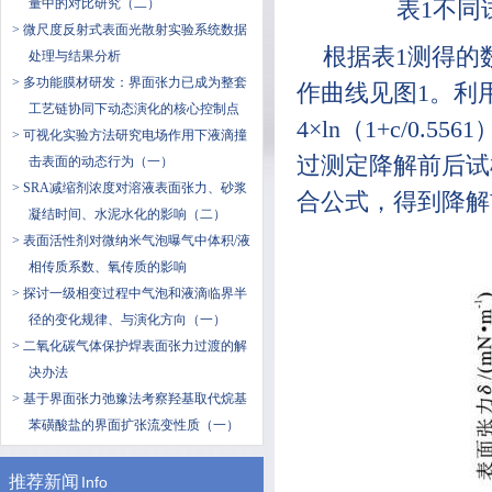
量中的对比研究（二）
表1不同
> 微尺度反射式表面光散射实验系统数据
根据表1测得的
处理与结果分析
> 多功能膜材研发：界面张力已成为整套
作曲线见图1。利用希
工艺链协同下动态演化的核心控制点
4×ln（1+c/0
> 可视化实验方法研究电场作用下液滴撞
过测定降解前后试
击表面的动态行为（一）
> SRA减缩剂浓度对溶液表面张力、砂浆
合公式，得到降解
凝结时间、水泥水化的影响（二）
> 表面活性剂对微纳米气泡曝气中体积/液
相传质系数、氧传质的影响
> 探讨一级相变过程中气泡和液滴临界半
径的变化规律、与演化方向（一）
> 二氧化碳气体保护焊表面张力过渡的解
决办法
> 基于界面张力弛豫法考察羟基取代烷基
苯磺酸盐的界面扩张流变性质（一）
推荐新闻
Info