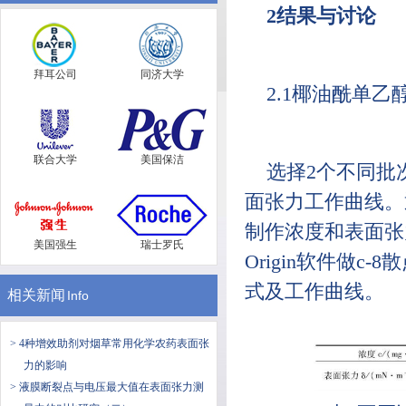
2结果与讨论
拜耳公司
同济大学
2.1椰油酰单
联合大学
美国保洁
选择2个不同批
面张力工作曲线。
制作浓度和表面张
美国强生
瑞士罗氏
Origin软件做
式及工作曲线。
相关新闻
Info
> 4种增效助剂对烟草常用化学农药表面张
力的影响
> 液膜断裂点与电压最大值在表面张力测