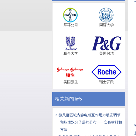
拜耳公司
同济大学
联合大学
美国保洁
美国强生
瑞士罗氏
相关新闻
Info
> 微尺度区域内静电相互作用力动态调节
和脂质双分子层的分布——实验材料和
方法