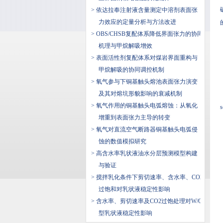
> 依达拉奉注射液含量测定中溶剂表面张
力效应的定量分析与方法改进
> OBS/CHSB复配体系降低界面张力的协同
机理与甲烷解吸增效
> 表面活性剂复配体系对煤岩界面重构与
甲烷解吸的协同调控机制
> 氧气参与下铜基触头熔池表面张力演变
及其对熔坑形貌影响的衰减机制
> 氧气作用的铜基触头电弧熔蚀：从氧化
s
增重到表面张力主导的转变
> 氧气对直流空气断路器铜基触头电弧侵
蚀的数值模拟研究
> 高含水率乳状液油水分层预测模型构建
与验证
> 搅拌乳化条件下剪切速率、含水率、CO2
过饱和对乳状液稳定性影响
> 含水率、剪切速率及CO2过饱处理对W/O
型乳状液稳定性影响