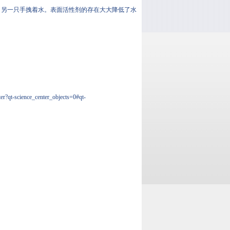
，另一只手拽着水。表面活性剂的存在大大降低了水
ter?qt-science_center_objects=0#qt-