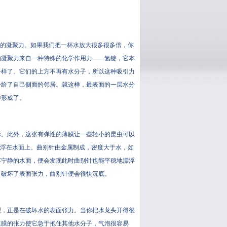
”的凝聚力。如果我们把一杯水放大很多很多倍，你
的凝聚力来自一种特殊的化学作用力——氢键，它本
一样了。它们的上方不再有水分子，所以这种吸引力
分给了自己侧面的邻居。就这样，最表面的一层水分
样形成了。
形。此外，这张有弹性的薄膜让一些轻小的昆虫可以
针浮在水面上。曲别针由金属制成，密度大于水，如
坏宁静的水面，便会发现此时曲别针也能平稳地漂浮
，破坏了表面张力，曲别针便会很快沉底。
理，正是在破坏水的表面张力。当你把水龙头开得很
水膜的张力使它急于抱住其他水分子，气泡很容易