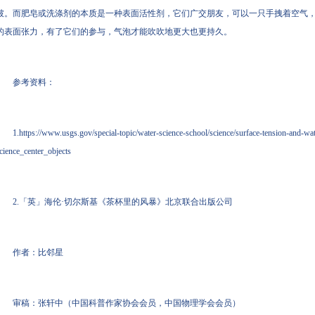
破。而肥皂或洗涤剂的本质是一种表面活性剂，它们广交朋友，可以一只手拽着空气
的表面张力，有了它们的参与，气泡才能吹吹地更大也更持久。
参考资料：
1.https://www.usgs.gov/special-topic/water-science-school/science/surface-tension-and-wa
cience_center_objects
2.「英」海伦·切尔斯基《茶杯里的风暴》北京联合出版公司
作者：比邻星
审稿：张轩中（中国科普作家协会会员，中国物理学会会员）