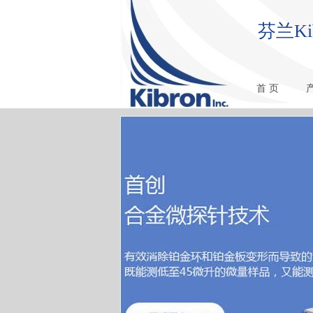
芬兰K
首 页