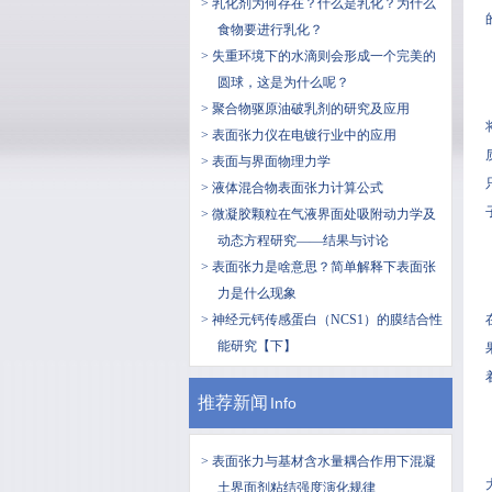
> 乳化剂为何存在？什么是乳化？为什么
食物要进行乳化？
> 失重环境下的水滴则会形成一个完美的
圆球，这是为什么呢？
> 聚合物驱原油破乳剂的研究及应用
> 表面张力仪在电镀行业中的应用
> 表面与界面物理力学
> 液体混合物表面张力计算公式
> 微凝胶颗粒在气液界面处吸附动力学及
动态方程研究——结果与讨论
> 表面张力是啥意思？简单解释下表面张
力是什么现象
> 神经元钙传感蛋白（NCS1）的膜结合性
能研究【下】
推荐新闻
Info
> 表面张力与基材含水量耦合作用下混凝
土界面剂粘结强度演化规律