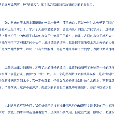
的表面对金属有一种“吸引力”。这个吸力就是我们所说的水的表面张力。
张力只来自于水面上那薄薄的一层水分子，简单来说，它是一种让水分子更“团结
将看到上亿个水分子。水分子天生很爱交朋友，会主动吸引四面八方的水分子。这样
质上是水分子中的氧原子对其他水分子中氢原子的吸引。但是，表面的水分子就不太
只能作用于下方和侧方的小伙伴，最终导致的结果，就是把本应吸引上方水分子的力
子更大力地手拉手，织成一张有弹性的网，更有力地束缚着下方的水，表面张力就这
正是表面张力的束缚，才有了水滴独特的造型，让你的眼泪有了像珍珠一样的球
在水面上轻盈行走，仿佛“水上漂”一般。有一个利用表面张力的经典实验，是让曲别
果你直接把它丢到水中，它一定会沉底。但假如你轻轻将曲别针放在水面上，不要破
着。严格来说，这并不是漂浮，而是水的表面张力在托举着曲别针。假如你扰动水面
说到这里你可能会问，我们好像还是没有揭开肥皂泡的秘密呀？肥皂泡的产生原
大时，喷溅出的水有时会包裹着空气，形成细小的气泡。但这些气泡一般很小，而且