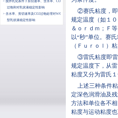
> 搅拌乳化条件下剪切速率、含水率、CO2
过饱和对乳状液稳定性影响
②赛氏粘度，即
> 含水率、剪切速率及CO2过饱处理对W/O
规定温度（如１０
型乳状液稳定性影响
＆ｏｒｄｍ；Ｆ等
以“秒”单位。赛
（Ｆｕｒｏｌ）粘
③雷氏粘度即雷
规定温度下，从雷
粘度又分为雷氏１
上述三种条件粘
定深色润滑油及残
方法和单位各不相
粘度与运动粘度也