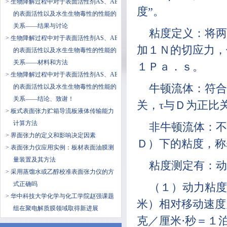
> 生物降解过程中对于表面活性剂AS、AE
度”。
的表面活性以及水生生物毒性的性能的
关系——结果与讨论
粘度定义：将两
> 生物降解过程中对于表面活性剂AS、AE
加１Ｎ的切应力，
的表面活性以及水生生物毒性的性能的
关系——材料和方法
１Ｐａ．ｓ。
> 生物降解过程中对于表面活性剂AS、AE
牛顿流体：符合
的表面活性以及水生生物毒性的性能的
关系——结论、致谢！
关，τ与Ｄ为正比
> 板式表面张力贮箱导流板液体传输能力
计算方法
非牛顿流体：不
> 界面张力的定义和影响决定因素
Ｄ）下的粘度，称
> 表面张力仪应用实例：板材表面油膜测
量装置及其方法
粘度测定有：动
> 采用蒸馏水或乙醇校准表面张力仪的方
式正确吗
（１）动力粘度
> 华中科技大学化学与化工学院赵强课题
米）相对移动速度
组在聚电解质膜领域取得新进展
克／厘米·秒＝１