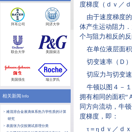
度梯度（ｄｖ／ｄ
由于速度梯度的
拜耳公司
同济大学
体产生运动阻力．
个与阻力相反的反
在单位液层面积
联合大学
美国保洁
切变速率（Ｄ）
切应力与切变速
美国强生
瑞士罗氏
牛顿以图４－１
相关新闻
拥有相同的面积”Ａ
Info
同方向流动，牛顿
> 难混溶合金液滴体系热力学性质的计算
度梯度，即：
研究
> 表面张力仪按测试原理分类
τ＝ηｄｖ／ｄ