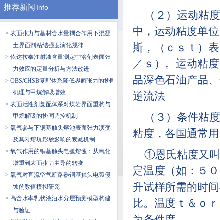
推荐新闻
Info
（２）运动粘度
中，运动粘度单位
> 表面张力与基材含水量耦合作用下混凝
土界面剂粘结强度演化规律
斯，（ｃｓｔ）表
> 依达拉奉注射液含量测定中溶剂表面张
／ｓ）。运动粘度
力效应的定量分析与方法改进
品深色石油产品、
> OBS/CHSB复配体系降低界面张力的协同
机理与甲烷解吸增效
逆流法
> 表面活性剂复配体系对煤岩界面重构与
（３）条件粘度
甲烷解吸的协同调控机制
> 氧气参与下铜基触头熔池表面张力演变
粘度，各国通常用
及其对熔坑形貌影响的衰减机制
> 氧气作用的铜基触头电弧熔蚀：从氧化
①恩氏粘度又叫
增重到表面张力主导的转变
定温度（如：５０
> 氧气对直流空气断路器铜基触头电弧侵
升试样所需的时间
蚀的数值模拟研究
> 高含水率乳状液油水分层预测模型构建
比。温度ｔ＆ｏｒ
与验证
为条件度。