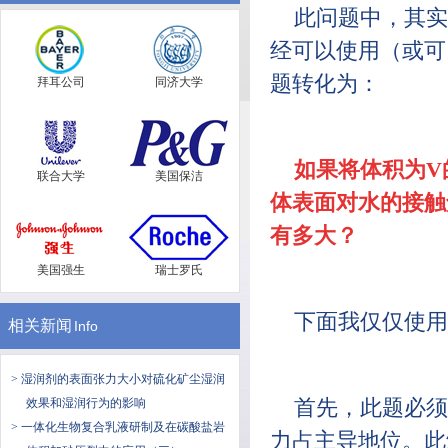
此问题中，其实
经可以使用（或可
题转化为：
拜耳公司
同济大学
如果将体积为V
联合大学
美国保洁
体表面对水的接触
有多大？
美国强生
瑞士罗氏
下面我仅仅使用
相关新闻
Info
> 湿润剂的表面张力大小对硫化矿尘湿润
效果和湿润行为的影响
首先，此题必须
> 一体化生物复合乳液研制及在碳酸盐岩
力占主导地位。此