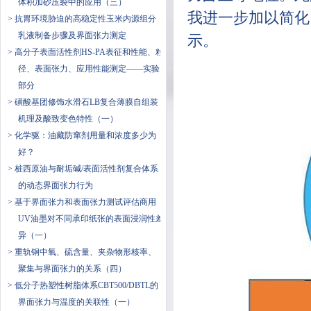
体积加砂压裂中的应用（三）
我进一步加以简化
> 抗胃环境胁迫的高稳定性玉米内源组分
乳液制备步骤及界面张力测定
示。
> ​高分子表面活性剂HS-PA表征和性能、粒
径、表面张力、应用性能测定——实验
部分
> 磺酸基团修饰水滑石LB复合薄膜自组装
机理及酸致变色特性（一）
> ​化学驱：油藏防窜剂用量和浓度多少为
好？
> 桩西原油与耐垢碱/表面活性剂复合体系
的动态界面张力行为
> 基于界面张力和表面张力测试评估商用
UV油墨对不同承印纸张的表面浸润性差
异（一）
> 重轨钢中氧、硫含量、夹杂物形核率、
聚集与界面张力的关系（四）
> 低分子热塑性树脂体系CBT500/DBTL的
界面张力与温度的关联性（一）