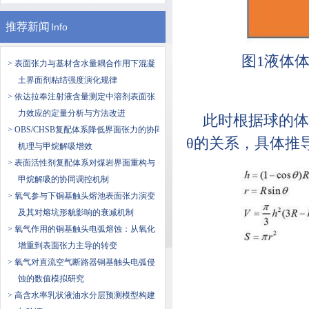
推荐新闻
Info
图1液体
> 表面张力与基材含水量耦合作用下混凝
土界面剂粘结强度演化规律
> 依达拉奉注射液含量测定中溶剂表面张
力效应的定量分析与方法改进
此时根据球的体
> OBS/CHSB复配体系降低界面张力的协同
θ的关系，具体推
机理与甲烷解吸增效
> 表面活性剂复配体系对煤岩界面重构与
甲烷解吸的协同调控机制
> 氧气参与下铜基触头熔池表面张力演变
及其对熔坑形貌影响的衰减机制
> 氧气作用的铜基触头电弧熔蚀：从氧化
增重到表面张力主导的转变
> 氧气对直流空气断路器铜基触头电弧侵
蚀的数值模拟研究
> 高含水率乳状液油水分层预测模型构建