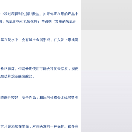
的中和过程得到的脂肪酸盐。如果你正在用的产品中
碱：氢氧化钠和氢氧化钾）与碱剂（常用的氢氧化
皂基在硬水中，会有碱土金属形成，在头发上形成沉
，价格低廉。但是长期使用可能会过度去脂质，损伤
硫酸盐和烷基醚硫酸盐。
物降解性较好；安全性高；相应的价格会比硫酸盐类
通常只是添加在里面，对你头发的一种保护。很多商