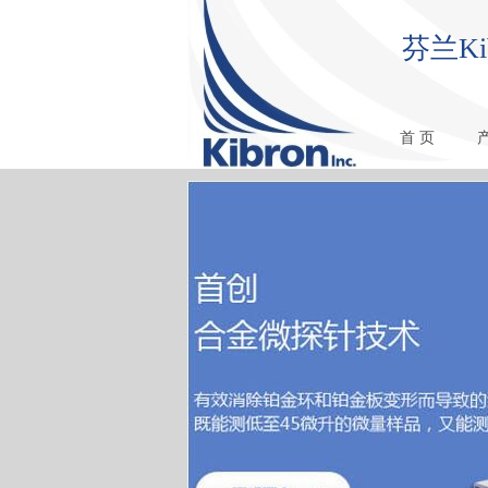
芬兰K
首 页