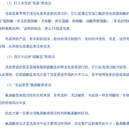
（1）打入冷宫的“皂基”类表活
皂基是最早用于清洁头发和皮肤的清洁剂。它们是通过甘油三酯的皂化或脂肪酸
有“脂肪酸（常见的脂肪酸：月桂酸、肉豆蔻酸、棕榈酸、油酸和硬脂酸），常见的强
钠和氢氧化钾）”这样的组合，那么TA就是皂基。
皂基类的产品，有丰富的泡沫，较佳的清洁脱脂力，良好的冲洗性。但是，这些
淀物，从而使头发看起来没有光泽。
（2）流行大众的“硫酸盐”类表活
洗发香波的普及是随着脂肪硫酸盐的商业化发展进行的。它们起泡清洁能力较强
头皮屏障。目前硫酸盐表活占据了洗发香波市场的大半江山。其中使用较多的是烷基
（3）“后起新贵”氨基酸类表活
氨基酸型表面活性剂天然来源，非常温和，无过敏性，与皮肤一样呈弱酸性；生
型的价格高出许多。
此处大家一定要分清氨基酸表面活性剂和氨基酸的区别。
氨基酸表活才是洗发水中起主要清洁作用的，决定着产品刺激性的大小；氨基酸