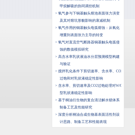
甲烷解吸的协同调控机制
> 氧气参与下铜基触头熔池表面张力演变
及其对熔坑形貌影响的衰减机制
> 氧气作用的铜基触头电弧熔蚀：从氧化
增重到表面张力主导的转变
> 氧气对直流空气断路器铜基触头电弧侵
蚀的数值模拟研究
> 高含水率乳状液油水分层预测模型构建
与验证
> 搅拌乳化条件下剪切速率、含水率、CO2
过饱和对乳状液稳定性影响
> 含水率、剪切速率及CO2过饱处理对W/O
型乳状液稳定性影响
> 基于桐油衍生物的复合清洁解水锁体系
制备工艺及性能研究
> 深度分析桐油合成生物基表面活性剂设
计思路、制备工艺和性能表现