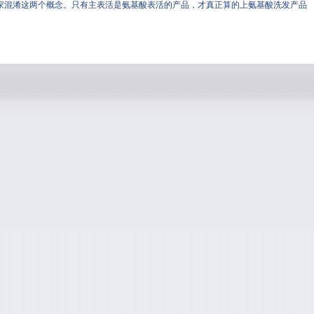
家混淆这两个概念。只有主表活是氨基酸表活的产品，才真正算的上氨基酸洗发产品