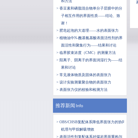
和方法
> 香豆素和磷脂混合物单分子层膜中的分
子相互作用的界面性质——结论、致
谢！
> 肥皂起泡的大道理——水的表面张力
> 植物油中N-酰基氨基酸表面活性剂的界
面活性和聚集行为——结果和讨论
> 临界胶束浓度（CMC）的测量方法
> 阳离子、阴离子的界面润湿行为——结
果和讨论
> 常见液体物质及固体的表面张力
> 设计实验测量聚合物的表面张力
> 表面张力仪的校验和检测方法
推荐新闻
Info
> OBS/CHSB复配体系降低界面张力的协同
机理与甲烷解吸增效
> 表面活性剂复配体系对煤岩界面重构与