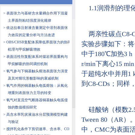
1.1润滑剂的理
> 表面张力与基材含水量耦合作用下混凝
土界面剂粘结强度演化规律
> 依达拉奉注射液含量测定中溶剂表面张
两亲性碳点C8-
力效应的定量分析与方法改进
> OBS/CHSB复配体系降低界面张力的协同
实验步骤如下：将
机理与甲烷解吸增效
中于180℃加热3
> 表面活性剂复配体系对煤岩界面重构与
r/min下离心1
甲烷解吸的协同调控机制
> 氧气参与下铜基触头熔池表面张力演变
于超纯水中并用1 
及其对熔坑形貌影响的衰减机制
到C8-CDs；同样
> 氧气作用的铜基触头电弧熔蚀：从氧化
增重到表面张力主导的转变
> 氧气对直流空气断路器铜基触头电弧侵
蚀的数值模拟研究
硅酸钠（模数2.5
> 高含水率乳状液油水分层预测模型构建
Tween 80（
与验证
中，CMC为表面
> 搅拌乳化条件下剪切速率、含水率、CO2