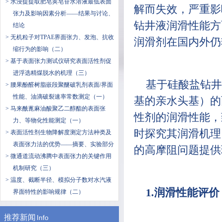
> 水浸提提取肥皂荚皂苷水溶液最低表面
解而失效，严重影
张力及影响因素分析——结果与讨论、
钻井液润滑性能方
结论
> 无机粒子对TPAE界面张力、发泡、抗收
润滑剂在国内外仍
缩行为的影响（二）
> 基于表面张力测试仪研究表面活性剂促
进浮选精煤脱水的机理（三）
基于硅酸盐钻井
> 腰果酚醛树脂嵌段聚醚破乳剂表面/界面
性能、油滴破裂速率常数测定（一）
基的亲水头基）的
> 马来酰蓖麻油酸聚乙二醇酯的表面张
性剂的润滑性能，
力、等物化性能测定（一）
时探究其润滑机理
> 表面活性剂生物降解度测定方法种类及
表面张力法的优势——摘要、实验部分
的高摩阻问题提供
> 微通道流动沸腾中表面张力的关键作用
机制研究（三）
> 温度、截断半径、模拟分子数对水汽液
1.润滑性能评价
界面特性的影响规律（二）
推荐新闻
Info