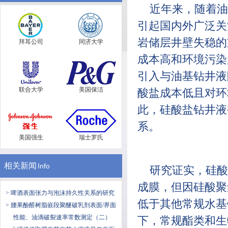
近年来，随着油
引起国内外广泛关
岩储层井壁失稳的
拜耳公司
同济大学
成本高和环境污染
引入与油基钻井液
联合大学
美国保洁
酸盐成本低且对环
此，硅酸盐钻井液
系。
美国强生
瑞士罗氏
相关新闻
Info
研究证实，硅酸
成膜，但因硅酸聚
> 啤酒表面张力与泡沫持久性关系的研究
低于其他常规水基
> 腰果酚醛树脂嵌段聚醚破乳剂表面/界面
性能、油滴破裂速率常数测定（二）
下，常规酯类和生