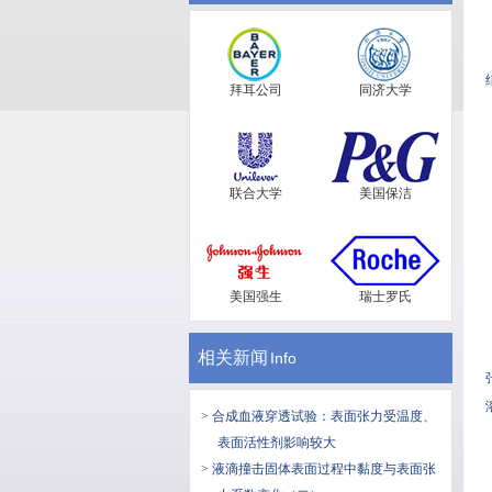
拜耳公司
同济大学
联合大学
美国保洁
美国强生
瑞士罗氏
相关新闻
Info
> 合成血液穿透试验：表面张力受温度、
表面活性剂影响较大
> 液滴撞击固体表面过程中黏度与表面张