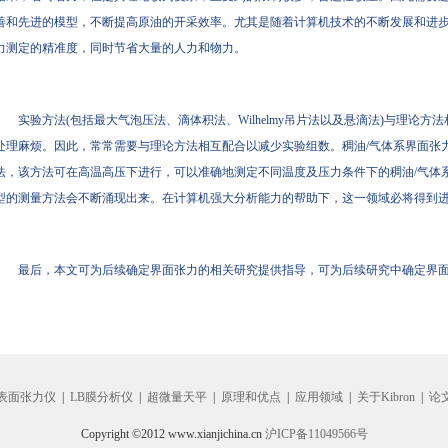
善和先进的模型，不断提高原油的开采效率。尤其是随着计算机技术的不断发展和进
力测定的精准度，同时节省大量的人力和物力。
实验方法(包括最大气泡压法、滴体积法、Wilhelmy吊片法以及悬滴法)与理论
处理麻烦。因此，常常需要与理论方法相互配合以减少实验组数。稠油/气体系界面张
法，该方法可在高温高压下进行，可以准确地测定不同温度及压力条件下的稠油/气体
型的测量方法会不断涌现出来。在计算机强大分析能力的帮助下，这一领域必将得到
最后，本文可为后续确定界面张力的相关研究提供指导，可为后续研究中确定界
表面张力仪
|
LB膜分析仪
|
超微量天平
|
原理和优点
|
应用领域
|
关于Kibron
|
论
Copyright ©2012 www.xianjichina.cn
沪ICP备11049566号