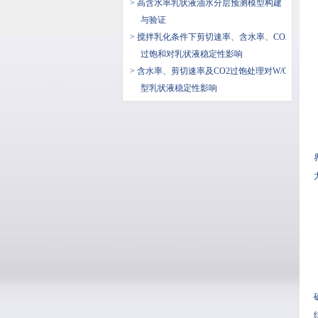
> 高含水率乳状液油水分层预测模型构建
与验证
> 搅拌乳化条件下剪切速率、含水率、CO2
过饱和对乳状液稳定性影响
> 含水率、剪切速率及CO2过饱处理对W/O
型乳状液稳定性影响