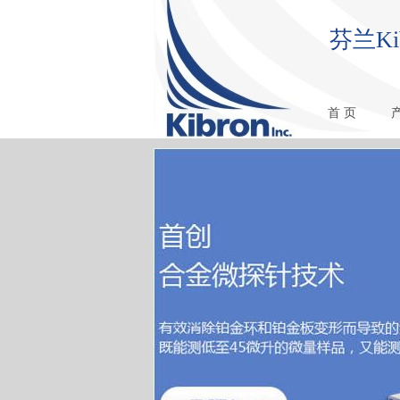
芬兰K
首 页