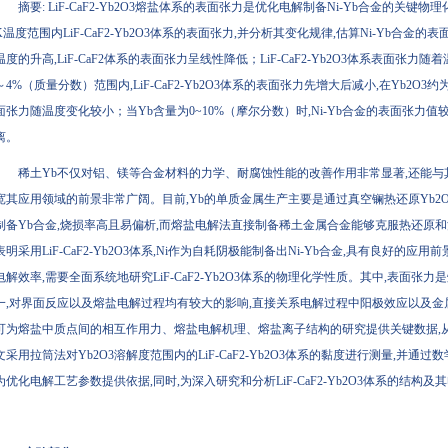
摘要: LiF-CaF2-Yb2O3熔盐体系的表面张力是优化电解制备Ni-Yb合金的关键物理
K温度范围内LiF-CaF2-Yb2O3体系的表面张力,并分析其变化规律,估算Ni-Yb合金的表面
温度的升高,LiF-CaF2体系的表面张力呈线性降低；LiF-CaF2-Yb2O3体系表面张力
～4%（质量分数）范围内,LiF-CaF2-Yb2O3体系的表面张力先增大后减小,在Yb2O3
面张力随温度变化较小；当Yb含量为0~10%（摩尔分数）时,Ni-Yb合金的表面张力值较高,液态
离。
稀土Yb不仅对铝、镁等合金材料的力学、耐腐蚀性能的改善作用非常显著,还能与
宽其应用领域的前景非常广阔。目前,Yb的单质金属生产主要是通过真空镧热还原Yb2
制备Yb合金,烧损率高且易偏析,而熔盐电解法直接制备稀土金属合金能够克服热还原
表明采用LiF-CaF2-Yb2O3体系,Ni作为自耗阴极能制备出Ni-Yb合金,具有良好
电解效率,需要全面系统地研究LiF-CaF2-Yb2O3体系的物理化学性质。其中,表面
一,对界面反应以及熔盐电解过程均有较大的影响,直接关系电解过程中阳极效应以及金
可为熔盐中质点间的相互作用力、熔盐电解机理、熔盐离子结构的研究提供关键数据,
文采用拉筒法对Yb2O3溶解度范围内的LiF-CaF2-Yb2O3体系的黏度进行测量,并通
为优化电解工艺参数提供依据,同时,为深入研究和分析LiF-CaF2-Yb2O3体系的结