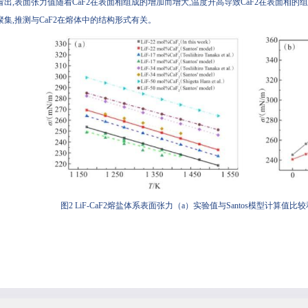
看出,表面张力值随着CaF2在表面相组成的增加而增大,温度升高导致CaF2在表面相的组
聚集,推测与CaF2在熔体中的结构形式有关。
图2 LiF-CaF2熔盐体系表面张力（a）实验值与Santos模型计算值