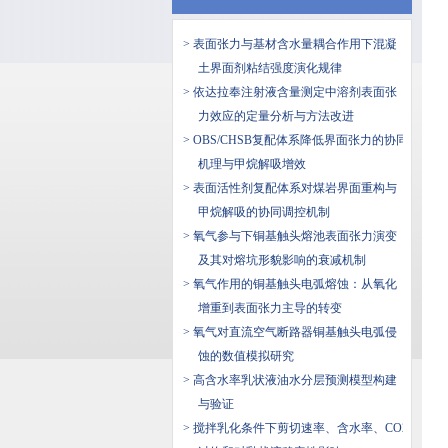
> 表面张力与基材含水量耦合作用下混凝
土界面剂粘结强度演化规律
> 依达拉奉注射液含量测定中溶剂表面张
力效应的定量分析与方法改进
> OBS/CHSB复配体系降低界面张力的协同
机理与甲烷解吸增效
> 表面活性剂复配体系对煤岩界面重构与
甲烷解吸的协同调控机制
> 氧气参与下铜基触头熔池表面张力演变
及其对熔坑形貌影响的衰减机制
> 氧气作用的铜基触头电弧熔蚀：从氧化
增重到表面张力主导的转变
> 氧气对直流空气断路器铜基触头电弧侵
蚀的数值模拟研究
> 高含水率乳状液油水分层预测模型构建
与验证
> 搅拌乳化条件下剪切速率、含水率、CO2