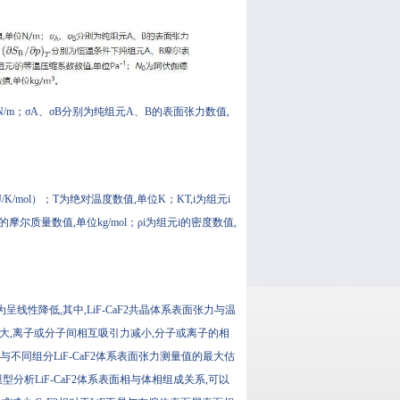
/m；σA、σB分别为纯组元A、B的表面张力数值,
/mol）；T为绝对温度数值,单位K；KT,i为组元i
i的摩尔质量数值,单位kg/mol；ρi为组元i的密度数值,
线性降低,其中,LiF-CaF2共晶体系表面张力与温
大,离子或分子间相互吸引力减小,分子或离子的相
与不同组分LiF-CaF2体系表面张力测量值的最大估
os模型分析LiF-CaF2体系表面相与体相组成关系,可以