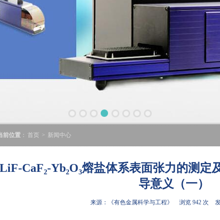
当前位置
：
首页
>
新闻中心
LiF-CaF₂-Yb₂O₃熔盐体系表面张力的测
导意义（一）
来源：《有色金属科学与工程》
浏览 942 次
发