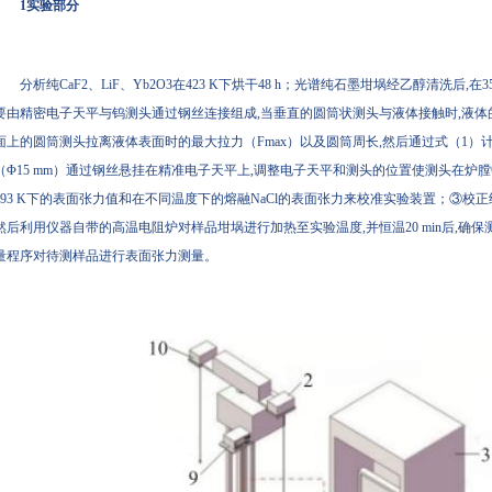
1实验部分
分析纯CaF2、LiF、Yb2O3在423 K下烘干48 h；光谱纯石墨坩埚经乙醇清洗后,在
要由精密电子天平与钨测头通过钢丝连接组成,当垂直的圆筒状测头与液体接触时,液体
面上的圆筒测头拉离液体表面时的最大拉力（Fmax）以及圆筒周长,然后通过式（1
（Φ15 mm）通过钢丝悬挂在精准电子天平上,调整电子天平和测头的位置使测头在
293 K下的表面张力值和在不同温度下的熔融NaCl的表面张力来校准实验装置；③校
然后利用仪器自带的高温电阻炉对样品坩埚进行加热至实验温度,并恒温20 min后,确
量程序对待测样品进行表面张力测量。