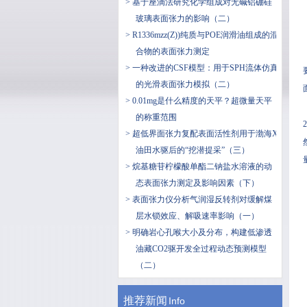
> 基于座滴法研究化学组成对无碱铝硼硅
玻璃表面张力的影响（二）
> R1336mzz(Z))纯质与POE润滑油组成的混
合物的表面张力测定
> 一种改进的CSF模型：用于SPH流体仿真
的光滑表面张力模拟（二）
> 0.01mg是什么精度的天平？超微量天平
的称重范围
> 超低界面张力复配表面活性剂用于渤海X
油田水驱后的“挖潜提采”（三）
> 烷基糖苷柠檬酸单酯二钠盐水溶液的动
态表面张力测定及影响因素（下）
> 表面张力仪分析气润湿反转剂对缓解煤
层水锁效应、解吸速率影响（一）
> 明确岩心孔喉大小及分布，构建低渗透
油藏CO2驱开发全过程动态预测模型
（二）
推荐新闻
Info