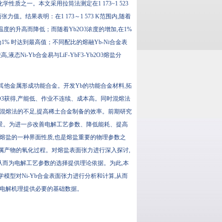
化学性质之一。本文采用拉筒法测定在1 173~1 523
张力值。结果表明：在1 173～1 573 K范围内,随着
随着温度的升高而降低；而随着Yb2O3浓度的增加,在1%
约为1% 时达到最高值；不同配比的熔融Yb-Ni合金表
Ni-Yb合金易与LiF-YbF3-Yb2O3熔盐分
其他金属形成功能合金。开发Yb的功能合金材料,拓
O3获得,产能低、作业不连续、成本高。同时混熔法
和混熔法的不足,提高稀土合金制备的效率。前期研究
的应用前景。为进一步改善电解工艺参数、降低能耗、提高
张力是熔盐的一种界面性质,也是熔盐重要的物理参数之
属产物的氧化过程。对熔盐表面张力进行深入探讨,
从而为电解工艺参数的选择提供理论依据。为此,本
过数学模型对Ni-Yb合金表面张力进行分析和计算,从而
构及其电解机理提供必要的基础数据。