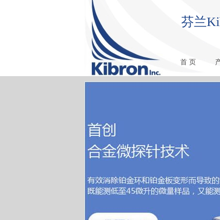
芬兰K
首 页