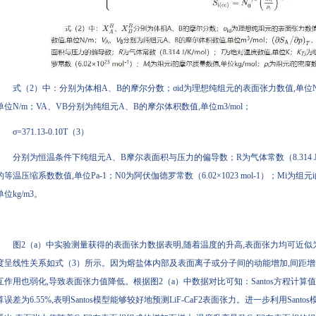
式（2）中：分别为体相A、B的摩尔分数；σid为理想纯组元的表面张力数值,单位N
单位N/m；VA、VB分别为纯组元A、B的摩尔体积数值,单位m3/mol；
σ=371.13-0.10T（3）
分别为恒温条件下纯组元A、B摩尔表面积与压力的偏导数；R为气体常数（8.314 J/K
的等温压缩系数数值,单位Pa-1；N0为阿伏伽德罗常数（6.02×1023 mol-1）；Mi为组元
单位kg/m3。
图2（a）中实验测量获得的表面张力数据表明,随着温度的升高,表面张力均可近似为呈
度呈线性关系如式（3）所示。因为熔盐体内部及表面离子或分子间的动能增加,间距增
互作用也弱化,导致表面张力值降低。根据图2（a）中数据对比可知：Santos方程计算值
算误差为6.55%,表明Santos模型能够较好地预测LiF-CaF2表面张力。进一步利用Sant