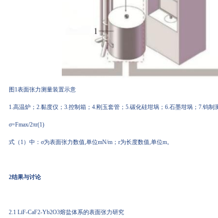
图1表面张力测量装置示意
1.高温炉；2.黏度仪；3.控制箱；4.刚玉套管；5.碳化硅坩埚；6.石墨坩埚；7.钨制
σ=Fmax/2πr(1)
式（1）中：σ为表面张力数值,单位mN/m；r为长度数值,单位m。
2结果与讨论
2.1 LiF-CaF2-Yb2O3熔盐体系的表面张力研究