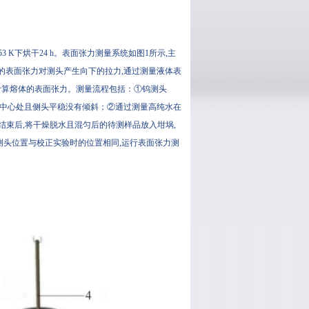
353 K下烘干24 h。表面张力测量系统如图1所示,主
的表面张力对测头产生向下的拉力,通过测量液体表
）计算熔体的表面张力。测量流程包括：①钨测头
炉膛中心处且侧头平稳没有倾斜；②通过测量高纯水在
正结束后,将干燥脱水且混匀后的待测样品放入坩埚,
保测头位置与校正实验时的位置相同,运行表面张力测