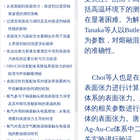
> 从表面能到表面张力：推进剂过渡层铺
括高温环境下的测
展渗透的调控策略
在显著困难。为解
> 过渡层表面张力调控及其对推进剂铺展
Tanaka等人以
性能的影响
> 表面张力与基材含水量耦合作用下混凝
为参数，对熔融混
土界面剂粘结强度演化规律
的准确性。
> 依达拉奉注射液含量测定中溶剂表面张
力效应的定量分析与方法改进
> OBS/CHSB复配体系降低界面张力的协同
机理与甲烷解吸增效
Choi等人也是
> 表面活性剂复配体系对煤岩界面重构与
表面张力进行计算，并准
甲烷解吸的协同调控机制
> 氧气参与下铜基触头熔池表面张力演变
体系的表面张力。此
及其对熔坑形貌影响的衰减机制
体的相关参数进行
> 氧气作用的铜基触头电弧熔蚀：从氧化
体的表面张力。唐义
增重到表面张力主导的转变
> 氧气对直流空气断路器铜基触头电弧侵
Ag-Au-Cu体
蚀的数值模拟研究
关实验进行验证，