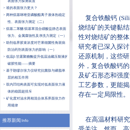
表面张力探测装置
> 谁的表面张力更大？
> 两种烷基咪唑亚磷酸酯离子液体热稳定
复合铁酸钙 (Silico
性、表面张力测定（二）
烧结矿的关键黏结
> 烷基二苯醚/烷基苯混合磺酸盐静态表面
张力、金属腐蚀性及净洗力测定（一）
性对烧结矿的整体
> 助剂临界胶束浓度对芒果细菌性角斑病
研究者已深入探讨
防治药剂表面张力的影响（一）
还原机制，这些研
> 低温β-甘露聚糖酶提升低温油藏压裂液的
破胶性能——摘要
外，复合铁酸钙的
> 基于朗缪尔张力仪研究抗菌肽与磷脂单
及矿石形态和强度
层的相互作用
工艺参数，更能揭
> 双内凹结构表面可实现对低表面张力液
体的稳固超排斥
存在一定局限性。
> 矿化度对油水两相混合体系界面张力作
用规律
在高温材料研究
推荐新闻
Info
受关注。然而，高