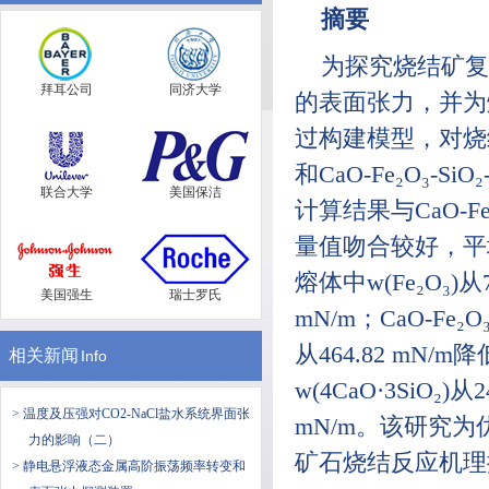
摘要
为探究烧结矿复合铁酸钙 
拜耳公司
同济大学
的表面张力，并为
过构建模型，对烧结矿复
和CaO-Fe₂O₃-
联合大学
美国保洁
计算结果与CaO-Fe
量值吻合较好，平均偏
熔体中w(Fe₂O₃)
美国强生
瑞士罗氏
mN/m；CaO-Fe₂
从464.82 mN/m降
相关新闻
Info
w(4CaO·3SiO₂
> 温度及压强对CO2-NaCl盐水系统界面张
mN/m。该研究
力的影响（二）
矿石烧结反应机理
> 静电悬浮液态金属高阶振荡频率转变和